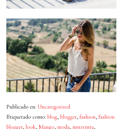
Publicado en:
Uncategorized
Etiquetado como:
blog
,
blogger
,
fashion
,
fashion
blogger
,
look
,
Mango
,
moda
,
mstreinta
,