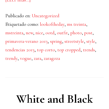
de
Publicado en:
Uncategorized
Cropped
Etiquetado como:
lookoftheday
,
ms treinta
,
Top
mstreinta
,
new
,
nice
,
ootd
,
outfit
,
photo
,
post
,
primavera-verano 2013
,
spring
,
streetstyle
,
style
,
tendencias 2013
,
top corto
,
top cropped
,
trends
,
trendy
,
vogue
,
zara
,
zaragoza
White and Black