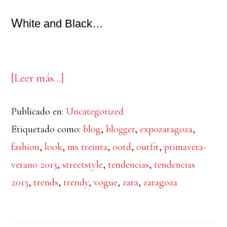
W
hite and Black…
acerca
[Leer más…]
de
Publicado en:
Uncategorized
White
Etiquetado como:
blog
,
blogger
,
expozaragoza
,
and
fashion
,
look
,
ms treinta
,
ootd
,
outfit
,
primavera-
Black
verano 2013
,
streetstyle
,
tendencias
,
tendencias
2013
,
trends
,
trendy
,
vogue
,
zara
,
zaragoza