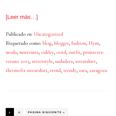
acerca
[Leer más…]
de
Publicado en:
Uncategorized
Reflejo
Etiquetado como:
blog
,
blogger
,
fashion
,
Hym
,
moda
,
mstreinta
,
oakley
,
ootd
,
outfit
,
primavera-
verano 2013
,
streetstyle
,
sudadera
,
sweatshirt
,
thermofix sweatshirt
,
trend
,
trendy
,
zara
,
zaragoza
PÁGINA
PÁGINA
IR
1
2
PÁGINA SIGUIENTE »