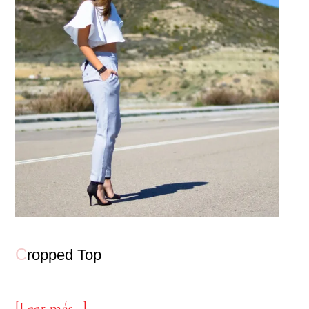
C
ropped Top
acerca
[Leer más…]