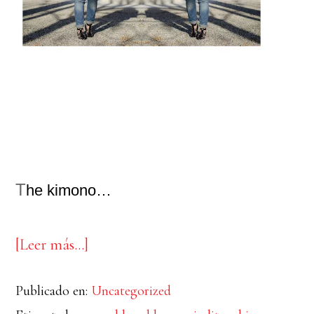
T
he kimono…
acerca
[Leer más…]
de
Publicado en:
Uncategorized
Kimono