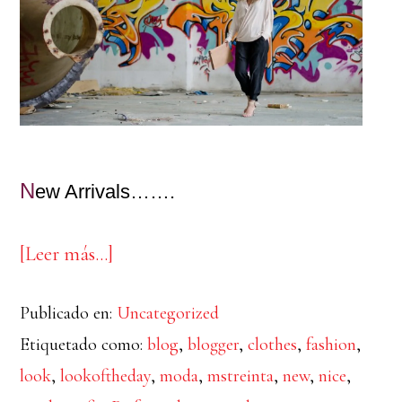
N
ew Arrivals…….
acerca
[Leer más…]
de
Publicado en:
Uncategorized
New
Etiquetado como:
blog
,
blogger
,
clothes
,
fashion
,
Arrivals
look
,
lookoftheday
,
moda
,
mstreinta
,
new
,
nice
,