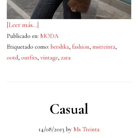
acerca
[Leer más…]
Publicado en:
de
MODA
Etiquetado como:
bershka
,
fashion
,
mstreinta
,
Peluche
ootd
,
outfits
,
vintage
,
zara
Casual
14/08/2013
by
Ms Treinta