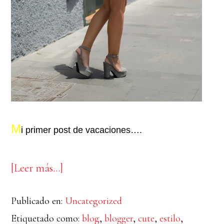
M
i primer post de vacaciones….
acerca
[Leer más…]
de
Publicado en:
Uncategorized
Casual
Etiquetado como:
blog
,
blogger
,
cute
,
estilo
,