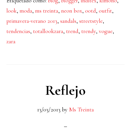
Etiquetado como:
blog
,
blogger
,
inditex
,
kimono
,
look
,
moda
,
ms treinta
,
neon box
,
ootd
,
outfit
,
primavera-verano 2013
,
sandals
,
streetstyle
,
tendencias
,
totallookzara
,
trend
,
trendy
,
vogue
,
zara
Reflejo
13/03/2013
by
Ms Treinta