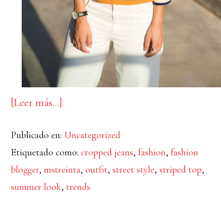
acerca
[Leer más…]
de
Publicado en:
Uncategorized
STRIPED
Etiquetado como:
cropped jeans
,
fashion
,
fashion
TOP
blogger
,
mstreinta
,
outfit
,
street style
,
striped top
,
summer look
,
trends