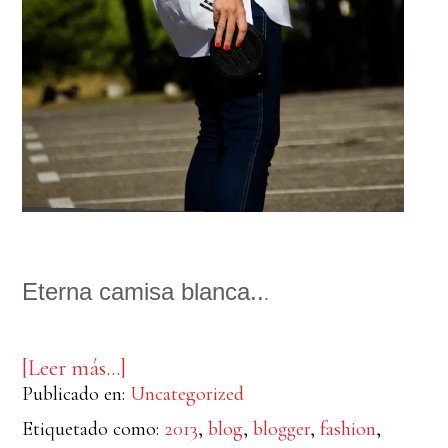
Eterna camisa blanca..
.
acerca
[Leer más…]
de
Publicado en:
Uncategorized
Eterna
camisa
Etiquetado como:
2013
,
blog
,
blogger
,
fashion
,
blanca