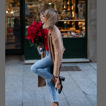
Sirmione 8
Sirmiome
Dolo3
H (1)
Dolo7
PMS_7174-Editar-Editar-2
Dolo2
PMS_5460-Editar-2-2
PMS_6103-Editar
Split 2
Dolo5
Dolo1