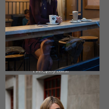
A52
Oo34
Puglia57
PMS_6856-Editar-3
PMS_7013-2
Puglia6
PMS_6219
PMS_4609-Editar
PMS_4087-Editar-3
PMS_3290-Editar-2
PMS_3746-Editar-Editar-2
BLOG3