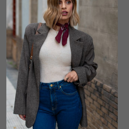
IM45
PMS_4083-2-1
coke-3
PMS_5026-6