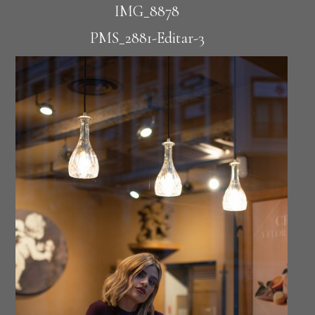
IMG_8878
PMS_2881-Editar-3
PMS_2535-Editar-2
PMS_3990-Editar-4-1
IMG_4835
PMS_5617-Editar
PMS_3937-Editar-2
IMG_4629
PMS_0997-Editar
PMS_0042
27-1
PMS_7867-2