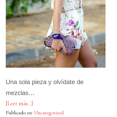
Una sola pieza y olvídate de
mezclas…
acerca
[Leer más…]
Publicado en:
de
Uncategorized