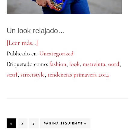
Un look relajado…
acerca
[Leer más…]
Publicado en:
de
Uncategorized
Etiquetado como:
fashion
,
look
,
mstreinta
,
ootd
,
Pañuelo
scarf
,
streetstyle
,
tendencias primavera 2014
coletero
PÁGINA
PÁGINA
PÁGINA
IR
1
2
3
PÁGINA SIGUIENTE »
A
LA