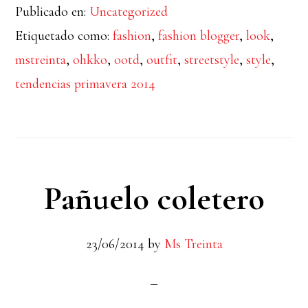
Publicado en:
de
Uncategorized
Etiquetado como:
fashion
,
fashion blogger
,
look
,
Yves
mstreinta
,
ohkko
,
ootd
,
outfit
,
streetstyle
,
style
,
Saint
tendencias primavera 2014
Laurent
Pañuelo coletero
23/06/2014
by
Ms Treinta