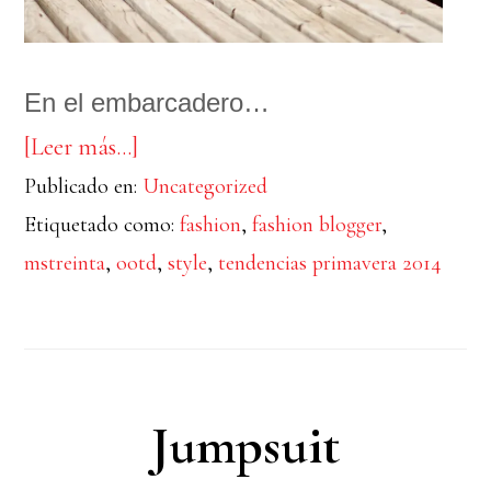
En el embarcadero…
acerca
[Leer más…]
Publicado en:
de
Uncategorized
Etiquetado como:
fashion
,
fashion blogger
,
WEST
mstreinta
,
ootd
,
style
,
tendencias primavera 2014
COAST
Jumpsuit