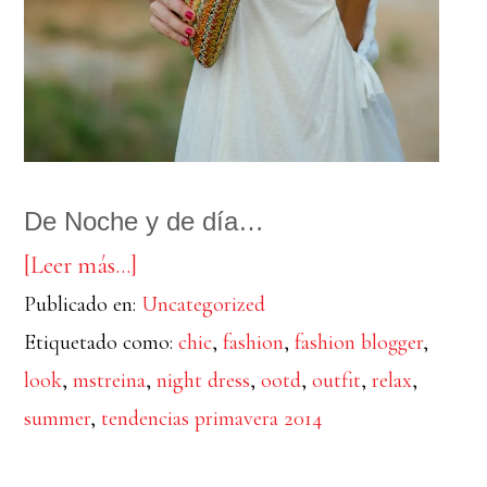
De Noche y de día…
acerca
[Leer más…]
Publicado en:
de
Uncategorized
Etiquetado como:
chic
,
fashion
,
fashion blogger
,
RELAX
look
,
mstreina
,
night dress
,
ootd
,
outfit
,
relax
,
II
summer
,
tendencias primavera 2014