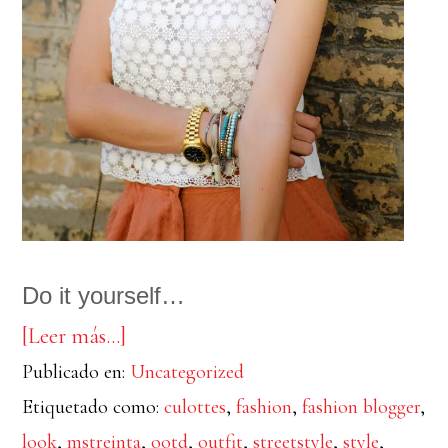
Do it yourself…
acerca
[Leer más…]
Publicado en:
de
Uncategorized
Etiquetado como:
culottes
,
fashion
,
fashion blogger
,
DIY
look
,
mstreinta
,
ootd
,
outfit
,
streetstyle
,
style
,