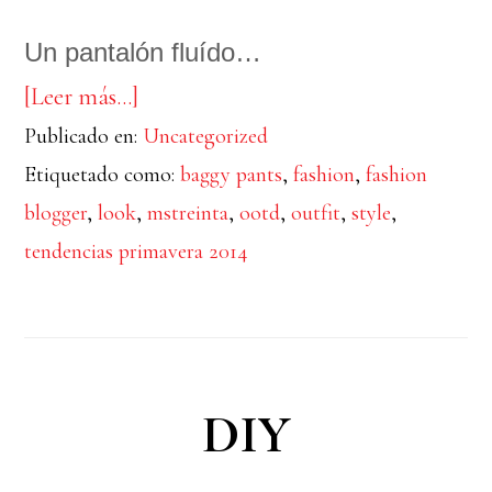
Un pantalón fluído…
acerca
[Leer más…]
Publicado en:
de
Uncategorized
Etiquetado como:
baggy pants
,
fashion
,
fashion
Baggy
blogger
,
look
,
mstreinta
,
ootd
,
outfit
,
style
,
tendencias primavera 2014
DIY