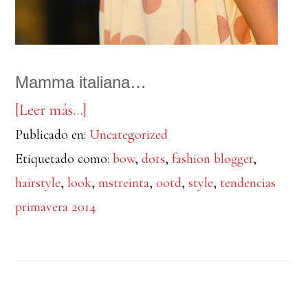
Mamma italiana…
acerca
[Leer más…]
Publicado en:
de
Uncategorized
Etiquetado como:
bow
,
dots
,
fashion blogger
,
Lunares
hairstyle
,
look
,
mstreinta
,
ootd
,
style
,
tendencias
primavera 2014