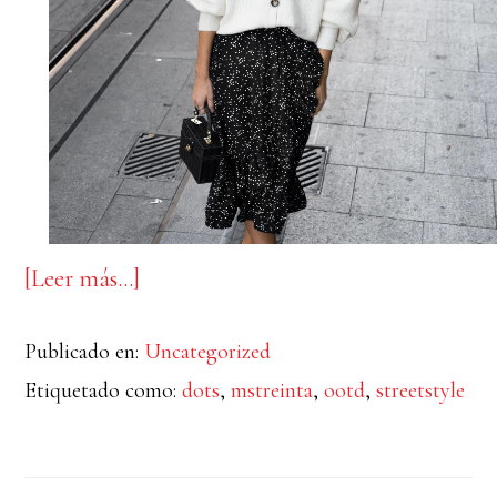
acerca
[Leer más…]
de
Publicado en:
Uncategorized
Domingo
Etiquetado como:
dots
,
mstreinta
,
ootd
,
streetstyle
en
la
ciudad