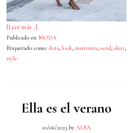
acerca
[Leer más…]
Publicado en:
de
MODA
Etiquetado como:
dots
,
look
,
mstreinta
,
ootd
,
skirt
,
Lunares
style
Ella es el verano
10/06/2023
by
ALBA