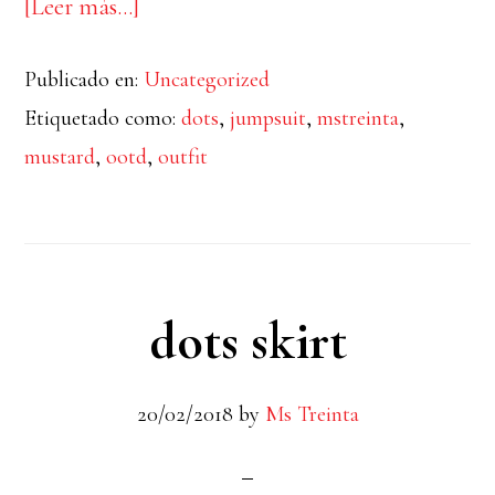
acerca
[Leer más…]
de
Publicado en:
Uncategorized
mustard
Etiquetado como:
dots
,
jumpsuit
,
mstreinta
,
jumpsuit
mustard
,
ootd
,
outfit
dots skirt
20/02/2018
by
Ms Treinta