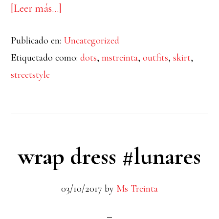
acerca
[Leer más…]
de
Publicado en:
Uncategorized
dots
Etiquetado como:
dots
,
mstreinta
,
outfits
,
skirt
,
skirt
streetstyle
wrap dress #lunares
03/10/2017
by
Ms Treinta