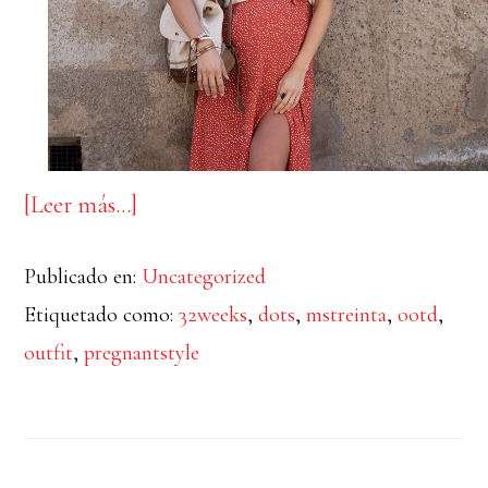
acerca
[Leer más…]
de
Publicado en:
Uncategorized
PREGNANT
Etiquetado como:
32weeks
,
dots
,
mstreinta
,
ootd
,
STYLE:
outfit
,
pregnantstyle
DOTS
SKIRT