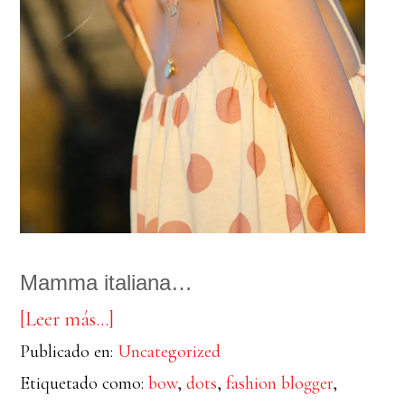
Mamma italiana…
acerca
[Leer más…]
Publicado en:
de
Uncategorized
Etiquetado como:
bow
,
dots
,
fashion blogger
,
Lunares