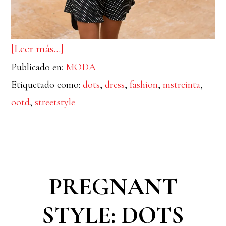
acerca
[Leer más…]
Publicado en:
de
MODA
Etiquetado como:
dots
,
dress
,
fashion
,
mstreinta
,
Ella
ootd
,
streetstyle
es
el
verano
PREGNANT
STYLE: DOTS