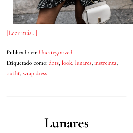
acerca
[Leer más…]
de
Publicado en:
Uncategorized
wrap
Etiquetado como:
dots
,
look
,
lunares
,
mstreinta
,
dress
outfit
,
wrap dress
#lunares
Lunares