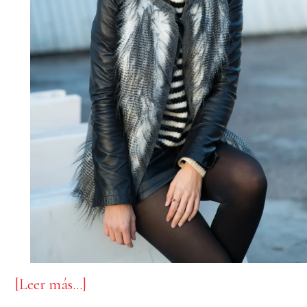
acerca
[Leer más…]