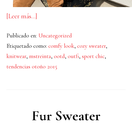
acerca
[Leer más…]
de
Publicado en:
Uncategorized
COZY
Etiquetado como:
comfy look
,
cozy sweater
,
KNITWEAR
knitwear
,
mstreinta
,
ootd
,
outfi
,
sport chic
,
tendencias otoño 2015
Fur Sweater