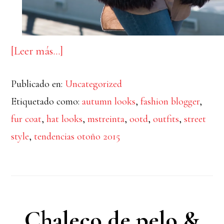
acerca
[Leer más…]
de
Publicado en:
Uncategorized
On
Etiquetado como:
autumn looks
,
fashion blogger
,
the
fur coat
,
hat looks
,
mstreinta
,
ootd
,
outfits
,
street
bridge
style
,
tendencias otoño 2015
Chaleco de pelo &