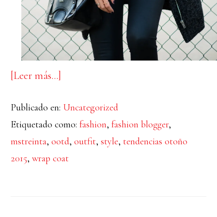
acerca
[Leer más…]
de
Publicado en:
Uncategorized
Cuello
Etiquetado como:
fashion
,
fashion blogger
,
envolvente
mstreinta
,
ootd
,
outfit
,
style
,
tendencias otoño
2015
,
wrap coat