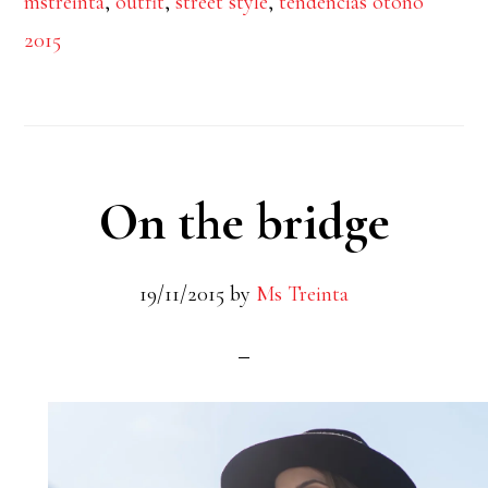
mstreinta
,
outfit
,
street style
,
tendencias otoño
2015
On the bridge
19/11/2015
by
Ms Treinta