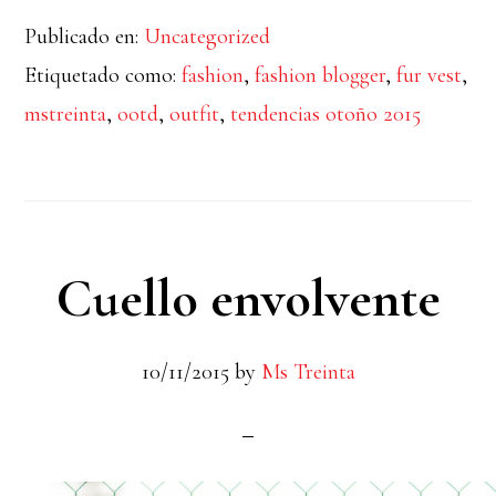
de
Publicado en:
Uncategorized
Chaleco
Etiquetado como:
fashion
,
fashion blogger
,
fur vest
,
de
mstreinta
,
ootd
,
outfit
,
tendencias otoño 2015
pelo
&
Cuero
Cuello envolvente
10/11/2015
by
Ms Treinta