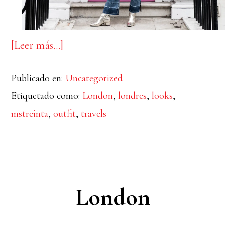
acerca
[Leer más…]
de
Publicado en:
Uncategorized
london
Etiquetado como:
London
,
londres
,
looks
,
mstreinta
,
outfit
,
travels
London