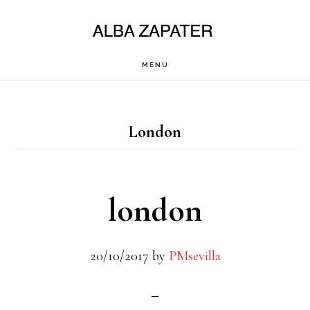
Saltar
al
contenido
MENU
principal
London
london
20/10/2017
by
PMsevilla