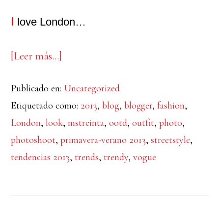
I
love London…
acerca
[Leer más…]
de
Publicado en:
Uncategorized
London
Etiquetado como:
2013
,
blog
,
blogger
,
fashion
,
London
,
look
,
mstreinta
,
ootd
,
outfit
,
photo
,
photoshoot
,
primavera-verano 2013
,
streetstyle
,
tendencias 2013
,
trends
,
trendy
,
vogue