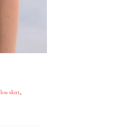
flou skirt
,