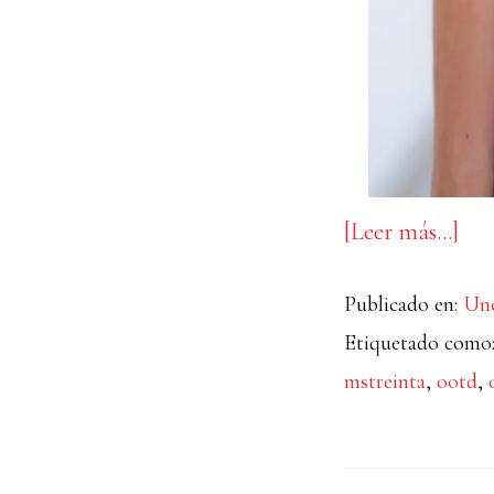
ace
[Leer más…]
de
Publicado en:
Unc
Bar
Etiquetado como
Top
mstreinta
,
ootd
,