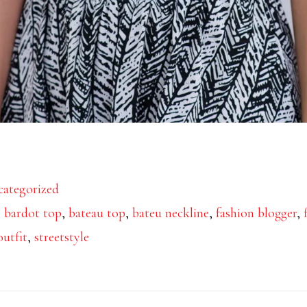
rca
ategorized
dot
:
bardot top
,
bateau top
,
bateu neckline
,
fashion blogger
,
outfit
,
streetstyle