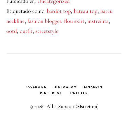
Publicado en:
Uncategorized
Bardot
Etiquetado como:
bardot top
,
bateau top
,
bateu
Top
neckline
,
fashion blogger
,
flou skirt
,
mstreinta
,
ootd
,
outfit
,
streetstyle
FACEBOOK
INSTAGRAM
LINKEDIN
PINTEREST
TWITTER
© 2026 · Alba Zapater (Mstreinta)