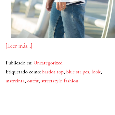
acerca
[Leer más…]
de
Publicado en:
Uncategorized
Saint-
Etiquetado como:
bardot top
,
blue stripes
,
look
,
Tropez
mstreinta
,
outfit
,
streetstyle. fashion