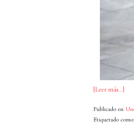
ace
[Leer más…]
de
Publicado en:
Unc
CO
Etiquetado como