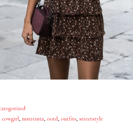
rca
ategorized
WGIRL
:
cowgirl
,
mstreinta
,
ootd
,
outfits
,
streetstyle