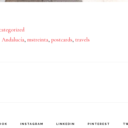
rca
ategorized
alucía
:
Andalucía
,
mstreinta
,
postcards
,
travels
t
OOK
INSTAGRAM
LINKEDIN
PINTEREST
T