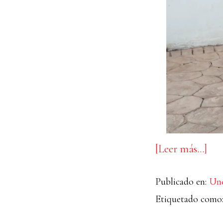
ace
[Leer más…]
de
Publicado en:
Unc
And
Etiquetado como
par