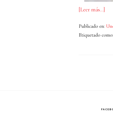
ace
[Leer más…]
de
Publicado en:
Unc
And
Etiquetado como
par
I
FACEB