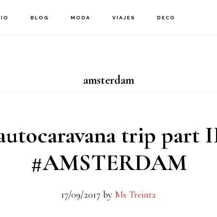
CIO
BLOG
MODA
VIAJES
DECO
amsterdam
autocaravana trip part I
#AMSTERDAM
17/09/2017
by
Ms Treinta