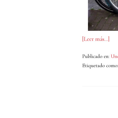
ace
[Leer más…]
de
Publicado en:
Unc
aut
Etiquetado como
trip
par
II
#A