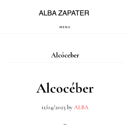
Saltar
al
contenido
MENU
principal
Alcóceber
Alcocéber
11/04/2023
by
ALBA