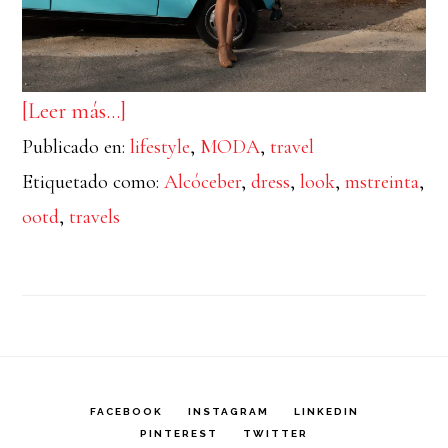
acerca
[Leer más…]
Publicado en:
de
lifestyle
,
MODA
,
travel
Etiquetado como:
Alcóceber
,
dress
,
look
,
mstreinta
,
Alcocéber
ootd
,
travels
FACEBOOK
INSTAGRAM
LINKEDIN
PINTEREST
TWITTER