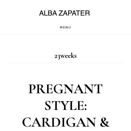
Saltar
al
contenido
MENU
principal
23weeks
PREGNANT
STYLE:
CARDIGAN &