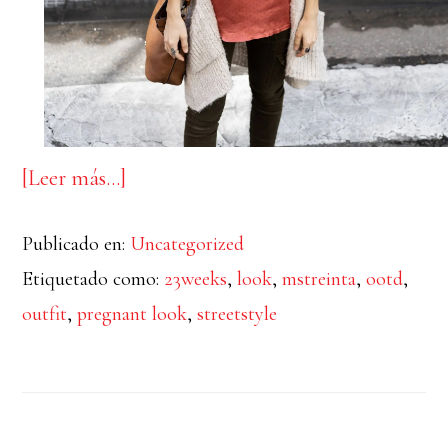
acerca
[Leer más…]
de
Publicado en:
Uncategorized
PREGNANT
Etiquetado como:
23weeks
,
look
,
mstreinta
,
ootd
,
STYLE:
outfit
,
pregnant look
,
streetstyle
CARDIGAN
&
STAR
TOP