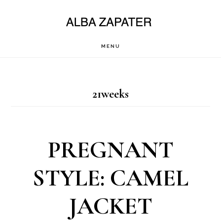
Saltar
al
contenido
MENU
principal
21weeks
PREGNANT
STYLE: CAMEL
JACKET