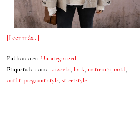
acerca
[Leer más…]
de
Publicado en:
Uncategorized
PREGNANT
Etiquetado como:
21weeks
,
look
,
mstreinta
,
ootd
,
STYLE:
outfit
,
pregnant style
,
streetstyle
CAMEL
JACKET