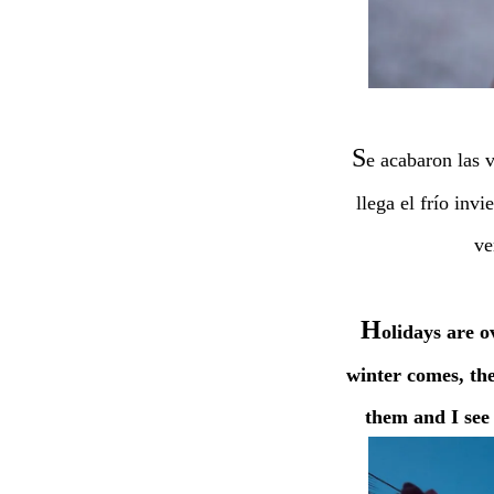
S
e acabaron las 
llega el frío inv
ve
H
olidays are 
winter comes, th
them and I see