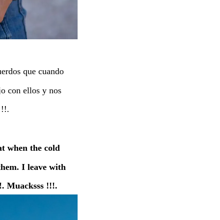
cuerdos que cuando
jo con ellos y nos
!!.
at when the cold
hem. I leave with
. Muacksss !!!.