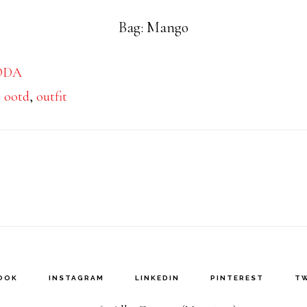
Bag: Mango
ODA
:
ootd
,
outfit
OOK
INSTAGRAM
LINKEDIN
PINTEREST
T