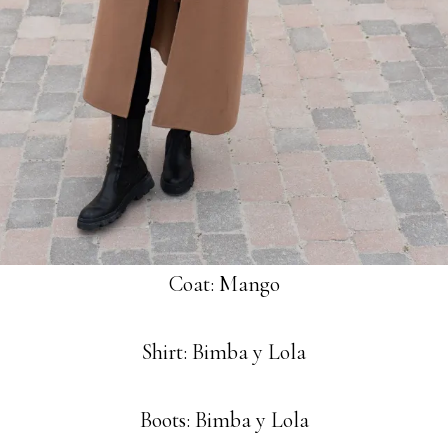
Coat: Mango
Shirt: Bimba y Lola
Boots: Bimba y Lola