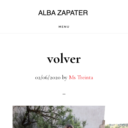
Saltar
al
contenido
MENU
principal
volver
02/06/2020
by
Ms Treinta