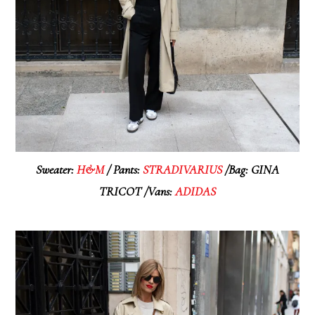
Sweater:
H&M
/ Pants:
STRADIVARIUS
/Bag: GINA
TRICOT /Vans:
ADIDAS