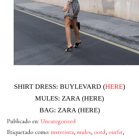
SHIRT DRESS: BUYLEVARD (
HERE
)
MULES: ZARA (
HERE
)
BAG: ZARA (
HERE
)
Publicado en:
Uncategorized
Etiquetado como:
mstreinta
,
mules
,
ootd
,
outfit
,