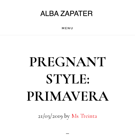
Saltar
al
contenido
MENU
principal
PREGNANT
STYLE:
PRIMAVERA
21/03/2019
by
Ms Treinta