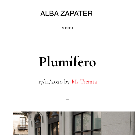
Saltar
al
contenido
MENU
principal
Plumífero
17/11/2020
by
Ms Treinta