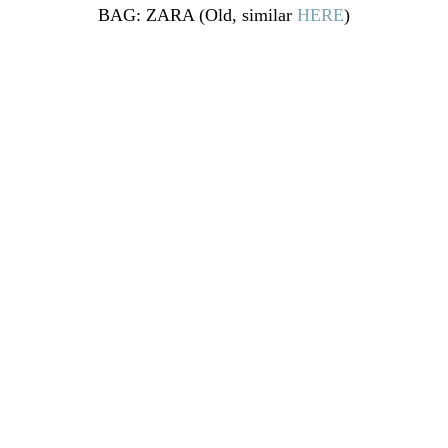
BAG: ZARA (Old, similar
HERE
)
Publicado en:
Uncategorized
Etiquetado como:
boho look
,
fashion
,
fashion
blogger
,
kimono
,
look embarazada
,
maternity
,
maternity looks
,
mstreinta
,
ootd
,
outfit
,
pregnant
,
premama
FACEBOOK
INSTAGRAM
LINKEDIN
PINTEREST
TWITTER