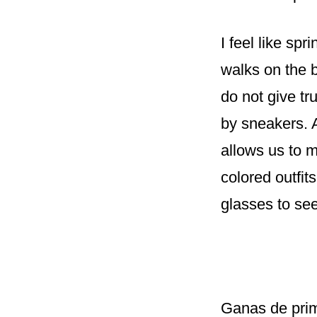
I feel like sp
walks on the 
do not give tru
by sneakers. 
allows us to m
colored outfit
glasses to se
Ganas de prima