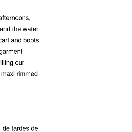
 afternoons,
and the water
scarf and boots
 garment
lling our
 a maxi rimmed
, de tardes de