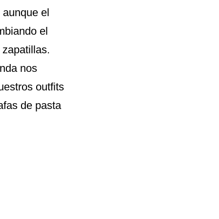
y aunque el
ambiando el
 zapatillas.
enda nos
estros outfits
gafas de pasta