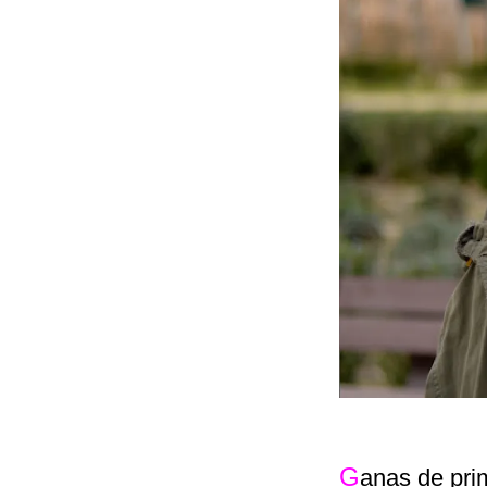
G
anas de pri