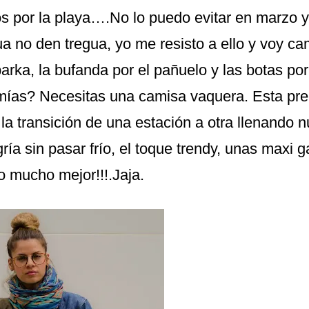
os por la playa….No lo puedo evitar en marzo 
ua no den tregua, yo me resisto a ello y voy c
parka, la bufanda por el pañuelo y las botas por
mías? Necesitas una camisa vaquera. Esta pr
la transición de una estación a otra llenando nu
gría sin pasar frío, el toque trendy, unas maxi 
o mucho mejor!!!.Jaja.