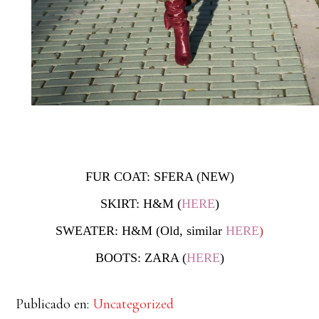
FUR COAT: SFERA (NEW)
SKIRT: H&M (
HERE
)
SWEATER: H&M (Old, similar
HERE
)
BOOTS: ZARA (
HERE
)
Publicado en:
Uncategorized