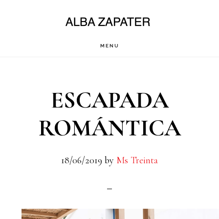
Saltar
al
contenido
MENU
principal
ESCAPADA
ROMÁNTICA
18/06/2019
by
Ms Treinta