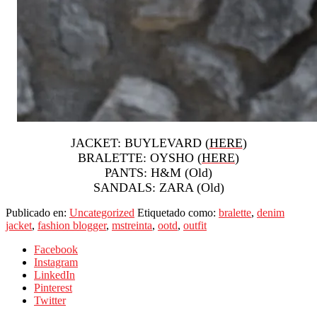
JACKET: BUYLEVARD (
HERE
)
BRALETTE: OYSHO (
HERE
)
PANTS: H&M (Old)
SANDALS: ZARA (Old)
Publicado en:
Uncategorized
Etiquetado como:
bralette
,
denim
jacket
,
fashion blogger
,
mstreinta
,
ootd
,
outfit
Facebook
Instagram
LinkedIn
Pinterest
Twitter