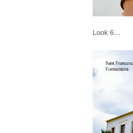
Look 6…