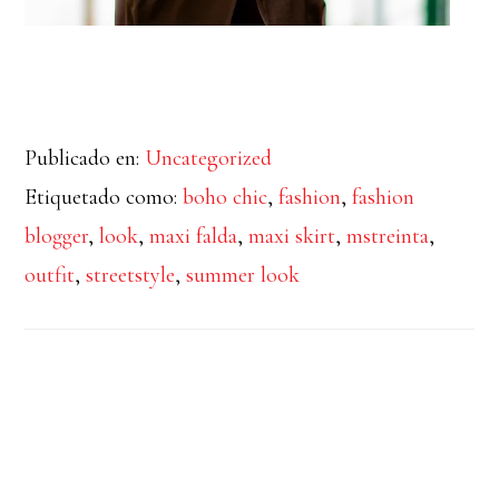
Publicado en:
Uncategorized
Etiquetado como:
boho chic
,
fashion
,
fashion
blogger
,
look
,
maxi falda
,
maxi skirt
,
mstreinta
,
outfit
,
streetstyle
,
summer look
FACEBOOK
INSTAGRAM
LINKEDIN
PINTEREST
TWITTER